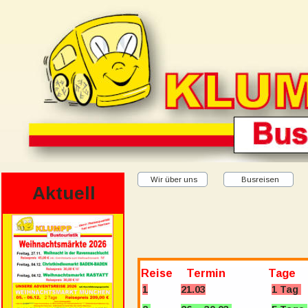
Wir über uns
Busreisen
Aktuell
 Reise    Termin
 Tage   
1
21.03
1 Tag 