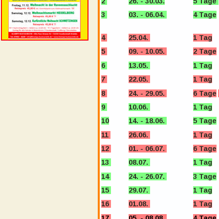
2 
26. - 30.03.
5 Tage 
3 
03. - 06.04. 
4 Tage
4 
25.04. 
1 Tag
5 
09. - 10.05. 
2 Tage
6 
13.05. 
1 Tag
7 
22.05. 
1 Tag
8 
24. - 29.05. 
6 Tage
9 
10.06. 
1 Tag
10
14. - 18.06. 
5 Tage
11 
26.06. 
1 Tag
12 
01. - 06.07. 
6 Tage
13 
08.07. 
1 Tag
14 
24. - 26.07. 
3 Tage
15 
29.07. 
1 Tag
16 
01.08. 
1 Tag
17 
05. - 08.08. 
4 Tage